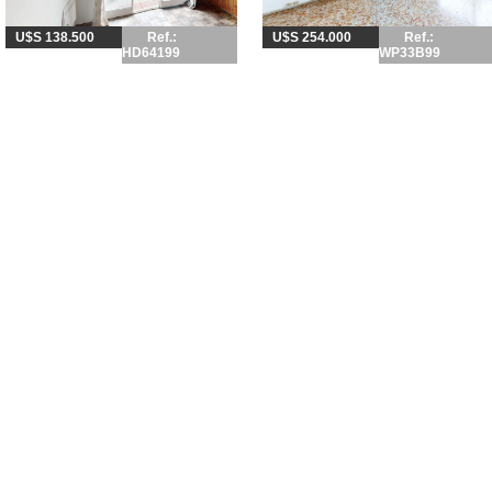
U$S 138.500
Ref.:
U$S 254.000
Ref.:
HD64199
WP33B99