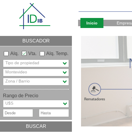
Inicio
Empres
BUSCADOR
Alq.
Vta.
Alq. Temp.
Tipo de propiedad
Montevideo
Zona / Barrio
Rango de Precio
U$S
BUSCAR